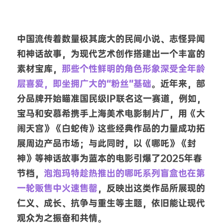
中国流传着数量极其庞大的民间小说、志怪异闻
和神话故事，为现代艺术创作搭建出一个丰富的
素材宝库，
那些个性鲜明的角色形象深受全年龄
层喜爱，即坐拥广大的“粉丝”基础
。近年来，部
分品牌开始瞄准国民级IP联名这一赛道，例如，
宝马和安慕希携手上海美术电影制片厂，用《大
闹天宫》《白蛇传》这些经典作品的力量成功拓
展周边产品市场；与此同时，以《哪吒》《封
神》等神话故事为蓝本的电影引爆了2025年春
节档，
泡泡玛特趁热推出的哪吒系列盲盒也在第
一轮贩售中火速售罄
，反映出这类作品所展现的
仁义、成长、抗争与重生等主题，依旧能让现代
观众为之振奋和共情。