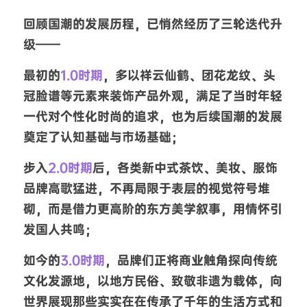
回顾国潮的发展历程，已悄然经历了三轮迭代升
级——
最初的
1.0时期
，多以祥云仙鹤、团花龙纹、头
冠脸谱等元素来装饰产品外观，满足了当时年轻
一代对个性化时尚的追求，也为后续国潮的发展
奠定了认知基础与市场基础；
步入
2.0时期
后，各类新中式茶饮、美妆、服饰
品牌高歌猛进，不再局限于表层的视觉符号堆
砌，而是借力更高阶的东方美学叙事，用情怀引
发国人共鸣；
如今的
3.0时期
，品牌们正将商业触角探向传统
文化发源地，以地方民俗、致敬非遗为载体，向
世界展现那些实实在在传承了千年的生活方式和