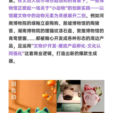
意。
在文创大类市场日趋饱和的背景下，一些博
物馆正掀起一场关于“小动物”的创新实践——以
馆藏文物中的动物元素为灵感展开二创
。例如河
南博物院的绿釉立姿陶狗、殷墟博物馆的陶猪
首、湖南博物院的狸猫纹漆石盘、敦煌博物馆的
青鸾壁画……都被精心开发成各种形态的周边产
品，且运用
“文物IP开发-潮流产品孵化-文化认
同强化”
这套商业逻辑，打造出新的爆款生成
器。