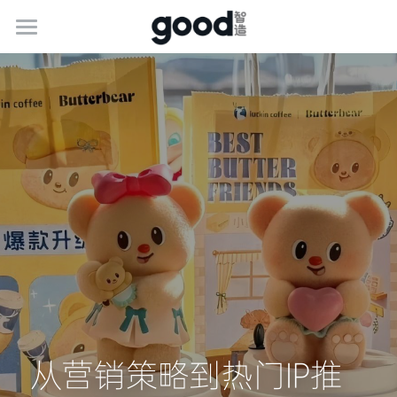
关于古德
服务介绍
最新动态
联系我们
加入我们
简体中文
400-1888-341
简体中文
marketing@goodgifts.com.cn
e.g. English
从营销策略到热门IP推