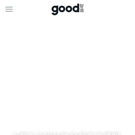
关于古德
服务介绍
最新动态
联系我们
加入我们
简体中文
400-1888-341
简体中文
marketing@goodgifts.com.cn
e.g. English