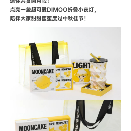
邀你共赏圆月啦！
点亮一盏超可爱DIMOO折叠小夜灯，
陪伴大家甜甜蜜蜜度过中秋佳节！ 