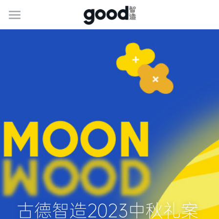
关于古德
服务介绍
最新动态
联系我们
加入我们
简体中文
400-1888-341
简体中文
marketing@goodgifts.com.cn
e.g. English
古德智造2023中秋礼案