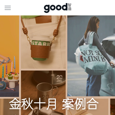
关于古德
服务介绍
最新动态
联系我们
加入我们
简体中文
400-1888-341
简体中文
金秋十月 案例合
marketing@goodgifts.com.cn
e.g. English