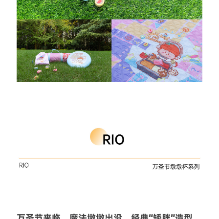
万圣节来临，魔法墩墩出没，经典“矮胖”造型，