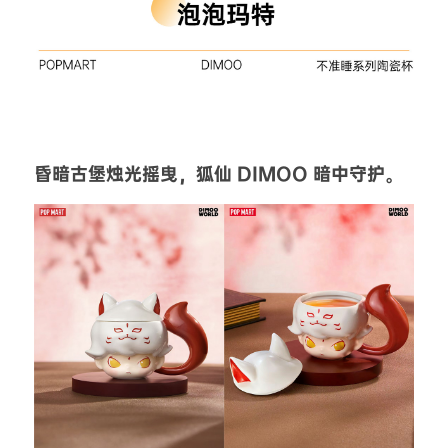
昏暗古堡烛光摇曳，狐仙 DIMOO 暗中守护。