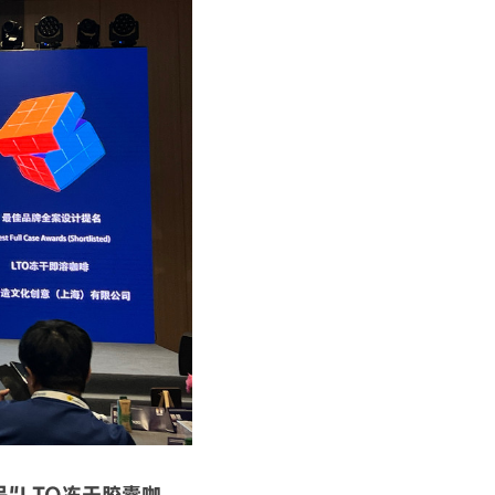
品"LTO冻干胶囊咖