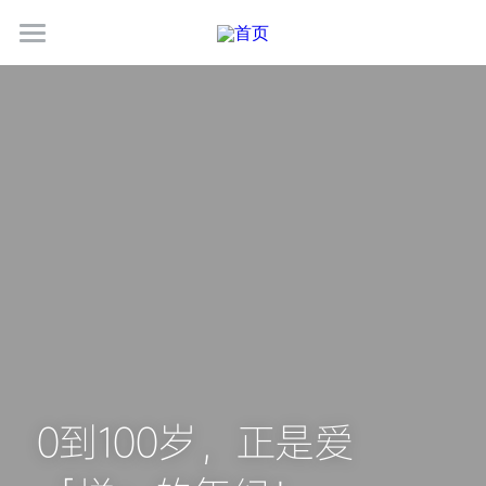
关于古德
服务介绍
最新动态
联系我们
加入我们
简体中文
400-1888-341
简体中文
marketing@goodgifts.com.cn
0到100岁，正是爱
e.g. English