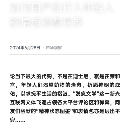
如何用产品打入年轻人
提供技术支持
的情绪消费世界
·
2024年6月28日
市场观察
论当下最火的代购，不是在迪士尼，就是在雍和
宫，年轻人们渴望萌物的治愈，祈愿神明的庇
佑，以求抚平生活的褶皱。“发疯文学”这一新兴
互联网文体飞速占领各大平台评论区和弹幕，网
友们幽默的“精神状态图鉴”和表情包亦是层出不
穷……