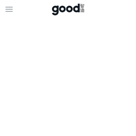
关于古德
服务介绍
最新动态
联系我们
加入我们
简体中文
400-1888-341
简体中文
marketing@goodgifts.com.cn
e.g. English