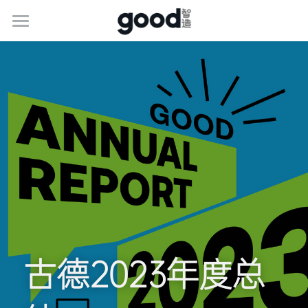
关于古德
服务介绍
最新动态
联系我们
加入我们
简体中文
400-1888-341
简体中文
古德2023年度总
marketing@goodgifts.com.cn
e.g. English